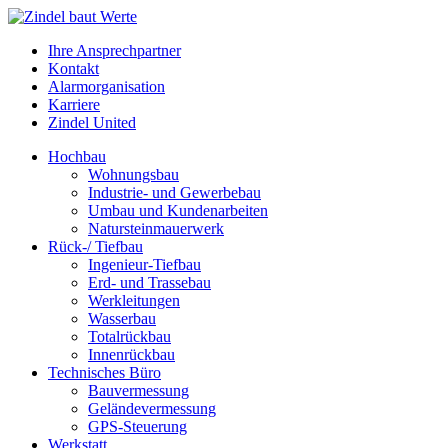
Ihre Ansprechpartner
Kontakt
Alarmorganisation
Karriere
Zindel United
Hochbau
Wohnungsbau
Industrie- und Gewerbebau
Umbau und Kundenarbeiten
Natursteinmauerwerk
Rück-/ Tiefbau
Ingenieur-Tiefbau
Erd- und Trassebau
Werkleitungen
Wasserbau
Totalrückbau
Innenrückbau
Technisches Büro
Bauvermessung
Geländevermessung
GPS-Steuerung
Werkstatt