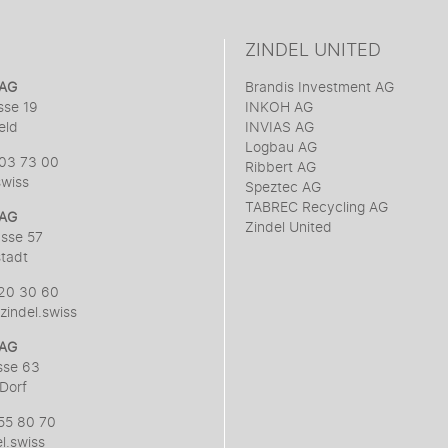
ZINDEL UNITED
 AG
Brandis Investment AG
sse 19
INKOH AG
eld
INVIAS AG
Logbau AG
303 73 00
Ribbert AG
swiss
Speztec AG
TABREC Recycling AG
 AG
Zindel United
asse 57
tadt
720 30 60
indel.swiss
 AG
sse 63
Dorf
555 80 70
l.swiss