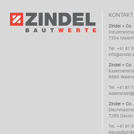
KONTAKT
Zindel + Co.
Industriestra
7304 Maienf
Tel. +41 81 
info@zindel.
Zindel + Co.
Kasernenstr
8880 Walens
Tel. +41 81 
walenstadt@z
Zindel + Co.
Dischmastra
7260 Davos 
Tel. +41 81 
davos@zinde