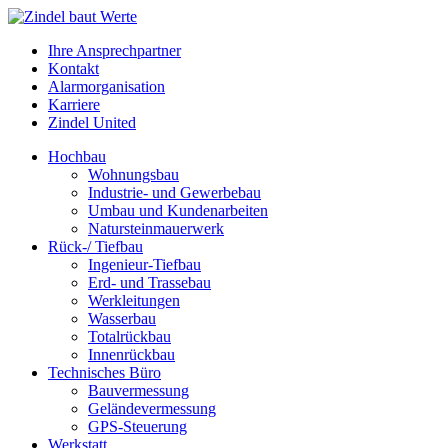
Ihre Ansprechpartner
Kontakt
Alarmorganisation
Karriere
Zindel United
Hochbau
Wohnungsbau
Industrie- und Gewerbebau
Umbau und Kundenarbeiten
Natursteinmauerwerk
Rück-/ Tiefbau
Ingenieur-Tiefbau
Erd- und Trassebau
Werkleitungen
Wasserbau
Totalrückbau
Innenrückbau
Technisches Büro
Bauvermessung
Geländevermessung
GPS-Steuerung
Werkstatt