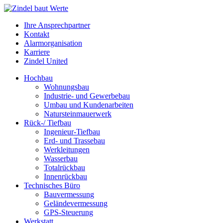
Ihre Ansprechpartner
Kontakt
Alarmorganisation
Karriere
Zindel United
Hochbau
Wohnungsbau
Industrie- und Gewerbebau
Umbau und Kundenarbeiten
Natursteinmauerwerk
Rück-/ Tiefbau
Ingenieur-Tiefbau
Erd- und Trassebau
Werkleitungen
Wasserbau
Totalrückbau
Innenrückbau
Technisches Büro
Bauvermessung
Geländevermessung
GPS-Steuerung
Werkstatt