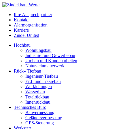
Ihre Ansprechpartner
Kontakt
Alarmorganisation
Karriere
Zindel United
Hochbau
Wohnungsbau
Industrie- und Gewerbebau
Umbau und Kundenarbeiten
Natursteinmauerwerk
Rück-/ Tiefbau
Ingenieur-Tiefbau
Erd- und Trassebau
Werkleitungen
Wasserbau
Totalrückbau
Innenrückbau
Technisches Büro
Bauvermessung
Geländevermessung
GPS-Steuerung
Werkstatt