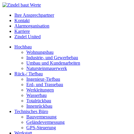
Ihre Ansprechpartner
Kontakt
Alarmorganisation
Karriere
Zindel United
Hochbau
Wohnungsbau
Industrie- und Gewerbebau
Umbau und Kundenarbeiten
Natursteinmauerwerk
Rück-/ Tiefbau
Ingenieur-Tiefbau
Erd- und Trassebau
Werkleitungen
Wasserbau
Totalrückbau
Innenrückbau
Technisches Büro
Bauvermessung
Geländevermessung
GPS-Steuerung
Werkstatt