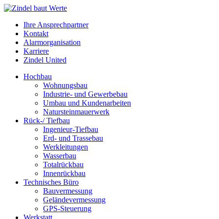
Ihre Ansprechpartner
Kontakt
Alarmorganisation
Karriere
Zindel United
Hochbau
Wohnungsbau
Industrie- und Gewerbebau
Umbau und Kundenarbeiten
Natursteinmauerwerk
Rück-/ Tiefbau
Ingenieur-Tiefbau
Erd- und Trassebau
Werkleitungen
Wasserbau
Totalrückbau
Innenrückbau
Technisches Büro
Bauvermessung
Geländevermessung
GPS-Steuerung
Werkstatt