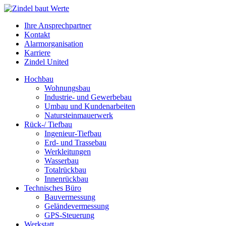
Ihre Ansprechpartner
Kontakt
Alarmorganisation
Karriere
Zindel United
Hochbau
Wohnungsbau
Industrie- und Gewerbebau
Umbau und Kundenarbeiten
Natursteinmauerwerk
Rück-/ Tiefbau
Ingenieur-Tiefbau
Erd- und Trassebau
Werkleitungen
Wasserbau
Totalrückbau
Innenrückbau
Technisches Büro
Bauvermessung
Geländevermessung
GPS-Steuerung
Werkstatt