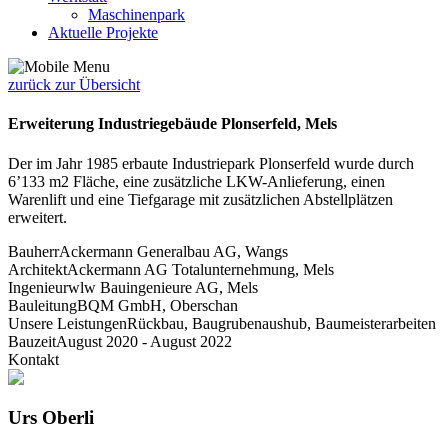
Maschinenpark
Aktuelle Projekte
zurück zur Übersicht
Erweiterung Industriegebäude Plonserfeld, Mels
Der im Jahr 1985 erbaute Industriepark Plonserfeld wurde durch
6’133 m2 Fläche, eine zusätzliche LKW-Anlieferung, einen
Warenlift und eine Tiefgarage mit zusätzlichen Abstellplätzen
erweitert.
Bauherr
Ackermann Generalbau AG, Wangs
Architekt
Ackermann AG Totalunternehmung, Mels
Ingenieur
wlw Bauingenieure AG, Mels
Bauleitung
BQM GmbH, Oberschan
Unsere Leistungen
Rückbau, Baugrubenaushub, Baumeisterarbeiten
Bauzeit
August 2020 - August 2022
Kontakt
Urs Oberli