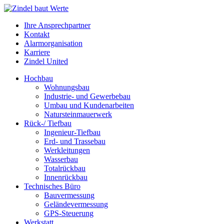
Ihre Ansprechpartner
Kontakt
Alarmorganisation
Karriere
Zindel United
Hochbau
Wohnungsbau
Industrie- und Gewerbebau
Umbau und Kundenarbeiten
Natursteinmauerwerk
Rück-/ Tiefbau
Ingenieur-Tiefbau
Erd- und Trassebau
Werkleitungen
Wasserbau
Totalrückbau
Innenrückbau
Technisches Büro
Bauvermessung
Geländevermessung
GPS-Steuerung
Werkstatt