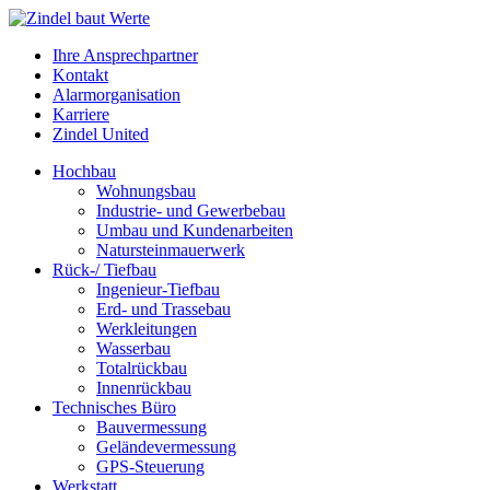
Ihre Ansprechpartner
Kontakt
Alarmorganisation
Karriere
Zindel United
Hochbau
Wohnungsbau
Industrie- und Gewerbebau
Umbau und Kundenarbeiten
Natursteinmauerwerk
Rück-/ Tiefbau
Ingenieur-Tiefbau
Erd- und Trassebau
Werkleitungen
Wasserbau
Totalrückbau
Innenrückbau
Technisches Büro
Bauvermessung
Geländevermessung
GPS-Steuerung
Werkstatt