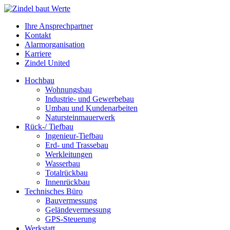
Ihre Ansprechpartner
Kontakt
Alarmorganisation
Karriere
Zindel United
Hochbau
Wohnungsbau
Industrie- und Gewerbebau
Umbau und Kundenarbeiten
Natursteinmauerwerk
Rück-/ Tiefbau
Ingenieur-Tiefbau
Erd- und Trassebau
Werkleitungen
Wasserbau
Totalrückbau
Innenrückbau
Technisches Büro
Bauvermessung
Geländevermessung
GPS-Steuerung
Werkstatt