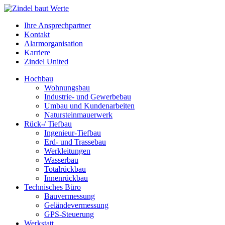
Ihre Ansprechpartner
Kontakt
Alarmorganisation
Karriere
Zindel United
Hochbau
Wohnungsbau
Industrie- und Gewerbebau
Umbau und Kundenarbeiten
Natursteinmauerwerk
Rück-/ Tiefbau
Ingenieur-Tiefbau
Erd- und Trassebau
Werkleitungen
Wasserbau
Totalrückbau
Innenrückbau
Technisches Büro
Bauvermessung
Geländevermessung
GPS-Steuerung
Werkstatt