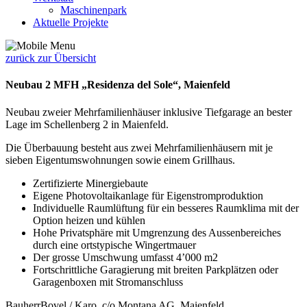
Maschinenpark
Aktuelle Projekte
zurück zur Übersicht
Neubau 2 MFH „Residenza del Sole“, Maienfeld
Neubau zweier Mehrfamilienhäuser inklusive Tiefgarage an bester
Lage im Schellenberg 2 in Maienfeld.
Die Überbauung besteht aus zwei Mehrfamilienhäusern mit je
sieben Eigentumswohnungen sowie einem Grillhaus.
Zertifizierte Minergiebaute
Eigene Photovoltaikanlage für Eigenstromproduktion
Individuelle Raumlüftung für ein besseres Raumklima mit der
Option heizen und kühlen
Hohe Privatsphäre mit Umgrenzung des Aussenbereiches
durch eine ortstypische Wingertmauer
Der grosse Umschwung umfasst 4’000 m2
Fortschrittliche Garagierung mit breiten Parkplätzen oder
Garagenboxen mit Stromanschluss
Bauherr
Bovel / Karo, c/o Montana AG, Maienfeld