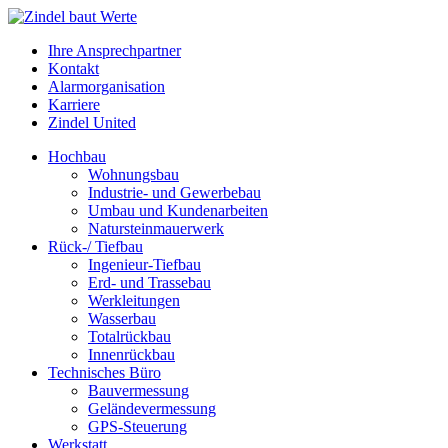
Ihre Ansprechpartner
Kontakt
Alarmorganisation
Karriere
Zindel United
Hochbau
Wohnungsbau
Industrie- und Gewerbebau
Umbau und Kundenarbeiten
Natursteinmauerwerk
Rück-/ Tiefbau
Ingenieur-Tiefbau
Erd- und Trassebau
Werkleitungen
Wasserbau
Totalrückbau
Innenrückbau
Technisches Büro
Bauvermessung
Geländevermessung
GPS-Steuerung
Werkstatt