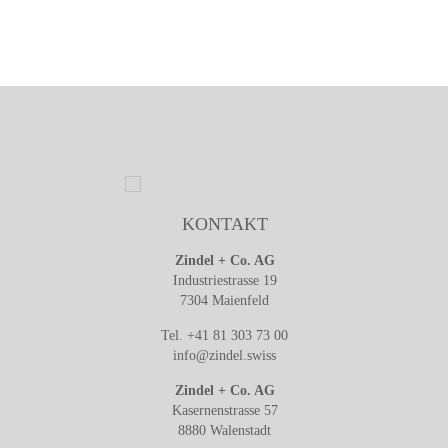
KONTAKT
Zindel + Co. AG
Industriestrasse 19
7304 Maienfeld
Tel. +41 81 303 73 00
info@zindel.swiss
Zindel + Co. AG
Kasernenstrasse 57
8880 Walenstadt