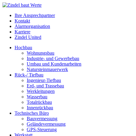
Ihre Ansprechpartner
Kontakt
Alarmorganisation
Karriere
Zindel United
Hochbau
Wohnungsbau
Industrie- und Gewerbebau
Umbau und Kundenarbeiten
Natursteinmauerwerk
Rück-/ Tiefbau
Ingenieur-Tiefbau
Erd- und Trassebau
Werkleitungen
Wasserbau
Totalrückbau
Innenrückbau
Technisches Büro
Bauvermessung
Geländevermessung
GPS-Steuerung
Werkstatt