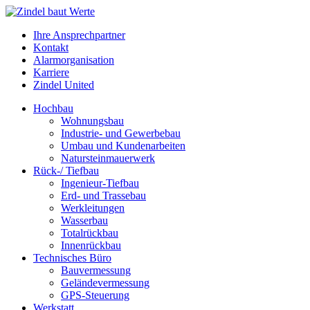
Ihre Ansprechpartner
Kontakt
Alarmorganisation
Karriere
Zindel United
Hochbau
Wohnungsbau
Industrie- und Gewerbebau
Umbau und Kundenarbeiten
Natursteinmauerwerk
Rück-/ Tiefbau
Ingenieur-Tiefbau
Erd- und Trassebau
Werkleitungen
Wasserbau
Totalrückbau
Innenrückbau
Technisches Büro
Bauvermessung
Geländevermessung
GPS-Steuerung
Werkstatt